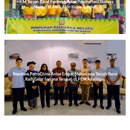
HKM Tanjab Barat Persembahkan Pesona Seni Budaya
Melayu di Alun-Alun Kuala Tungkal
Beasiswa PetroChina Antar Empat Mahasiswa Tanjab Barat
Raih Gelar Sarjana Terapan di PEM Akamigas