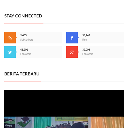
STAY CONNECTED
9,455
56,743
Subscribers
Fans
43,501
35,003
Followers
Followers
BERITA TERBARU