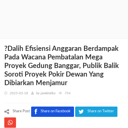
?Dalih Efisiensi Anggaran Berdampak
Pada Wacana Pembatalan Mega
Proyek Gedung Banggar, Publik Balik
Soroti Proyek Pokir Dewan Yang
Dibiarkan Menjamur
2025-03-18
by
jambintika
734
Share Post
Share on Facebook
Share on Twitter