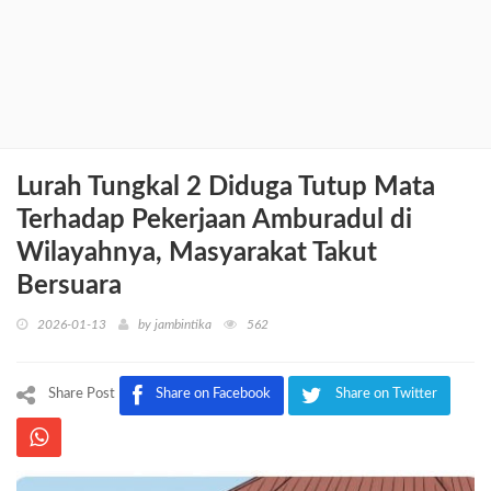
Lurah Tungkal 2 Diduga Tutup Mata
Terhadap Pekerjaan Amburadul di
Wilayahnya, Masyarakat Takut
Bersuara
2026-01-13
by
jambintika
562
Share Post
Share on Facebook
Share on Twitter