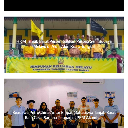
HKM Tanjab Barat Persembahkan Pesona Seni Budaya
Melayu di Alun-Alun Kuala Tungkal
Beasiswa PetroChina Antar Empat Mahasiswa Tanjab Barat
Raih Gelar Sarjana Terapan di PEM Akamigas