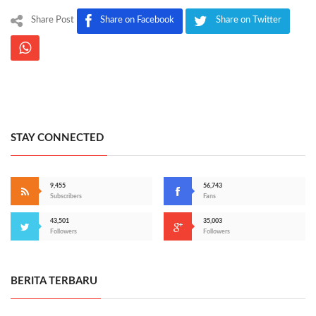
Share Post
Share on Facebook
Share on Twitter
STAY CONNECTED
9,455
56,743
Subscribers
Fans
43,501
35,003
Followers
Followers
BERITA TERBARU