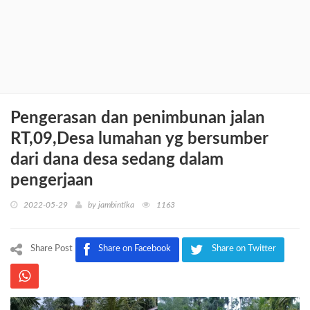
Pengerasan dan penimbunan jalan
RT,09,Desa lumahan yg bersumber
dari dana desa sedang dalam
pengerjaan
2022-05-29
by
jambintika
1163
Share Post
Share on Facebook
Share on Twitter