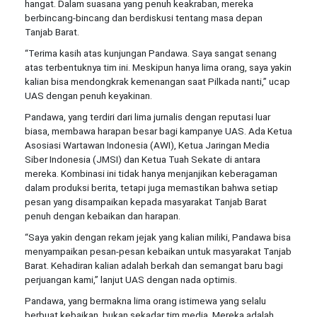
hangat. Dalam suasana yang penuh keakraban, mereka
berbincang-bincang dan berdiskusi tentang masa depan
Tanjab Barat.
“Terima kasih atas kunjungan Pandawa. Saya sangat senang
atas terbentuknya tim ini. Meskipun hanya lima orang, saya yakin
kalian bisa mendongkrak kemenangan saat Pilkada nanti,” ucap
UAS dengan penuh keyakinan.
Pandawa, yang terdiri dari lima jurnalis dengan reputasi luar
biasa, membawa harapan besar bagi kampanye UAS. Ada Ketua
Asosiasi Wartawan Indonesia (AWI), Ketua Jaringan Media
Siber Indonesia (JMSI) dan Ketua Tuah Sekate di antara
mereka. Kombinasi ini tidak hanya menjanjikan keberagaman
dalam produksi berita, tetapi juga memastikan bahwa setiap
pesan yang disampaikan kepada masyarakat Tanjab Barat
penuh dengan kebaikan dan harapan.
“Saya yakin dengan rekam jejak yang kalian miliki, Pandawa bisa
menyampaikan pesan-pesan kebaikan untuk masyarakat Tanjab
Barat. Kehadiran kalian adalah berkah dan semangat baru bagi
perjuangan kami,” lanjut UAS dengan nada optimis.
Pandawa, yang bermakna lima orang istimewa yang selalu
berbuat kebaikan, bukan sekadar tim media. Mereka adalah