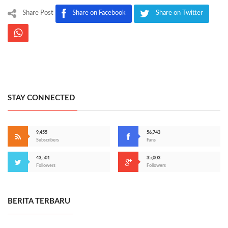
Share Post
Share on Facebook
Share on Twitter
STAY CONNECTED
9,455
56,743
Subscribers
Fans
43,501
35,003
Followers
Followers
BERITA TERBARU