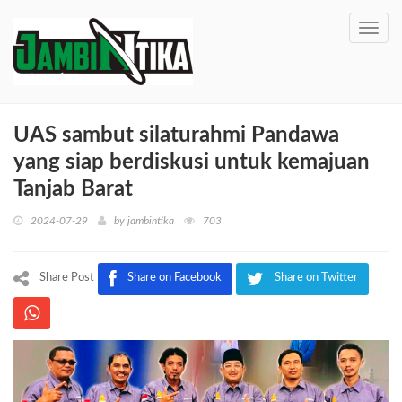
Toggl
navig
UAS sambut silaturahmi Pandawa
yang siap berdiskusi untuk kemajuan
Tanjab Barat
2024-07-29
by
jambintika
703
Share Post
Share on Facebook
Share on Twitter