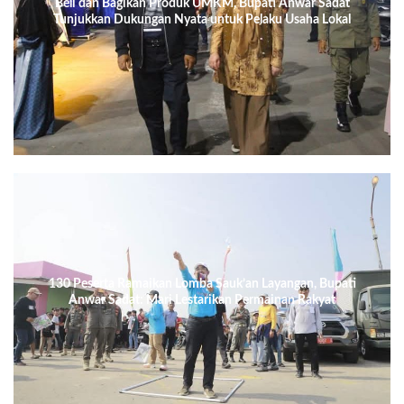
Beli dan Bagikan Produk UMKM, Bupati Anwar Sadat
Tunjukkan Dukungan Nyata untuk Pelaku Usaha Lokal
130 Peserta Ramaikan Lomba Sauk’an Layangan, Bupati
Anwar Sadat: Mari Lestarikan Permainan Rakyat