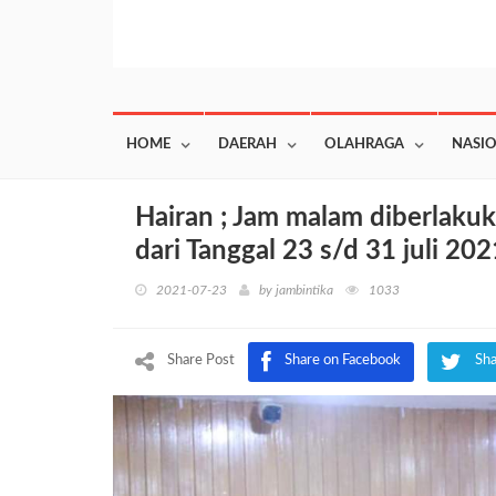
HOME
DAERAH
OLAHRAGA
NASI
Hairan ; Jam malam diberlaku
dari Tanggal 23 s/d 31 juli 202
2021-07-23
by
jambintika
1033
Share Post
Share on Facebook
Sha