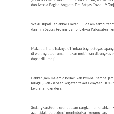
,Asisten Pemerintahan dan Kesra Hidayat,SH,MH,As
dan Kepala Bagian Anggota Tim Satgas Covid-19 Tan
Wakil Bupati Tanjabbar Hairan SH dalam sambutann
dari Tim Satgas Provinsi Jambi bahwa Kabupaten Ta
Maka dari itu,pihaknya dihimbau bagi petugas lapan
di warung atau rumah makan melainkan dibungkus se
dapat dikurangi.
Bahkan,Jam malam diberlakukan kembali sampai jam 2
minggu),Pelaksanaan kegiatan tekait Perayaan HUT-RI
kelurahan dan desa.
Sedangkan,Event-event dalam rangka memeriahkan HU
agar tidak berpotensi menimbulkan kerumunan.