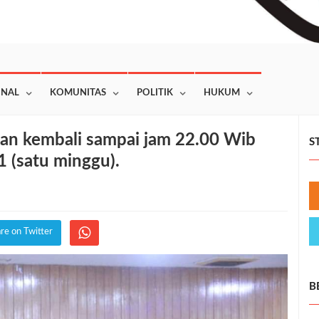
ONAL
KOMUNITAS
POLITIK
HUKUM
kan kembali sampai jam 22.00 Wib
S
1 (satu minggu).
re on Twitter
B