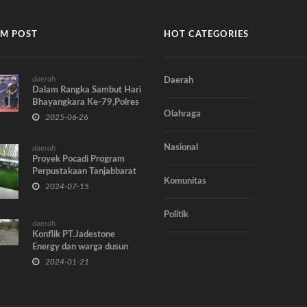
M POST
HOT CATEGORIES
daerah
Daerah
Dalam Rangka Sambut Hari
Bhayangkara Ke-79,Polres
Olahraga
Tanjab Barat Gelar
2025-06-26
Olahraga Bersama TNI -
Polri Di Lapangan Mapolres
Nasional
daerah
Proyek Pocadi Program
Perpustakaan Tanjabbarat
Komunitas
"Tidak Berfungsi"
2024-07-15
Politik
daerah
Konflik PT.Jadestone
Energy dan warga dusun
bumi suci belum ada titik
2024-01-21
terang