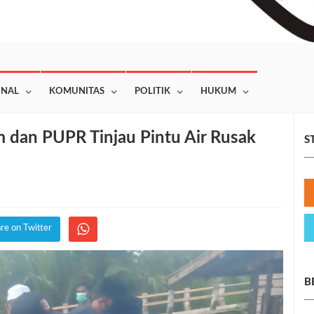
ONAL
KOMUNITAS
POLITIK
HUKUM
m dan PUPR Tinjau Pintu Air Rusak
S
re on Twitter
B