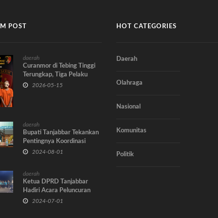
M POST
HOT CATEGORIES
daerah
Daerah
Curanmor di Tebing Tinggi
Terungkap, Tiga Pelaku
Olahraga
Diamankan Polisi
2026-05-15
Nasional
daerah
Komunitas
Bupati Tanjabbar Tekankan
Pentingnya Koordinasi
untuk Pembayaran TPP
2024-08-01
Politik
Tepat Waktu
daerah
Ketua DPRD Tanjabbar
Hadiri Acara Peluncuran
Pilkada Serentak 2024 KPU
2024-07-01