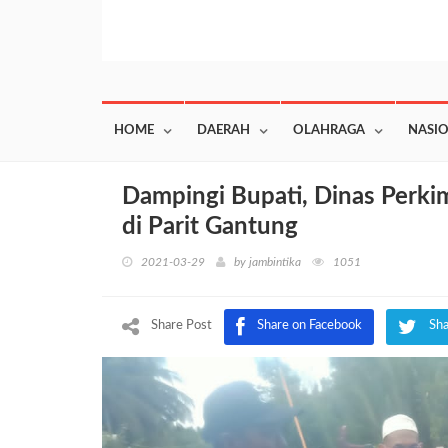
HOME
DAERAH
OLAHRAGA
NASI
Dampingi Bupati, Dinas Perki
di Parit Gantung
2021-03-29
by
jambintika
1051
Share Post
Share on Facebook
Sha