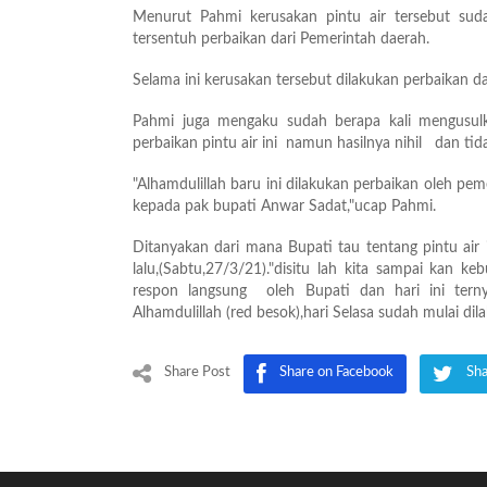
Menurut Pahmi kerusakan pintu air tersebut sud
tersentuh perbaikan dari Pemerintah daerah.
Selama ini kerusakan tersebut dilakukan perbaikan 
Pahmi juga mengaku sudah berapa kali mengusu
perbaikan pintu air ini namun hasilnya nihil dan tidak
"Alhamdulillah baru ini dilakukan perbaikan oleh pem
kepada pak bupati Anwar Sadat,"ucap Pahmi.
Ditanyakan dari mana Bupati tau tentang pintu air i
lalu,(Sabtu,27/3/21)."disitu lah kita sampai kan k
respon langsung oleh Bupati dan hari ini tern
Alhamdulillah (red besok),hari Selasa sudah mulai di
Share Post
Share on Facebook
Sha