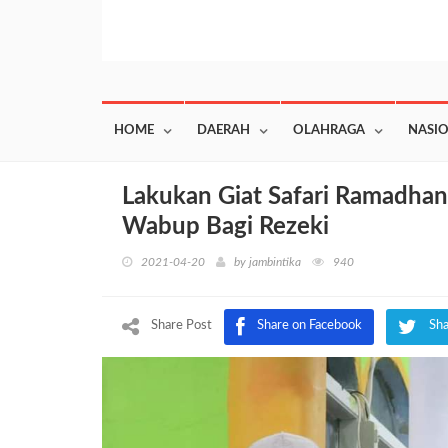
HOME
DAERAH
OLAHRAGA
NASI
Lakukan Giat Safari Ramadhan
Wabup Bagi Rezeki
2021-04-20
by
jambintika
940
Share Post
Share on Facebook
Sha