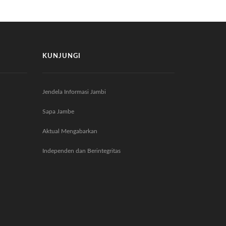
KUNJUNGI
Jendela Informasi Jambi
Sapa Jambe
Aktual Mengabarkan
Independen dan Berintegritas