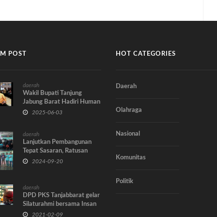
M POST
HOT CATEGORIES
daerah
Daerah
Wakil Bupati Tanjung
Jabung Barat Hadiri Human
Olahraga
Capital Summit 2025,
2025-06-03
Soroti Transformasi SDM
Sektor ESDM
Nasional
daerah
Lanjutkan Pembangunan
Tepat Sasaran, Ratusan
Komunitas
Milenial dan Kartini Desa
2024-09-20
Suban Dukung UAS-
Katamso
Politik
daerah
DPD PKS Tanjabbarat gelar
Silaturahmi bersama Insan
pers Tanjabbarat
2021-02-09