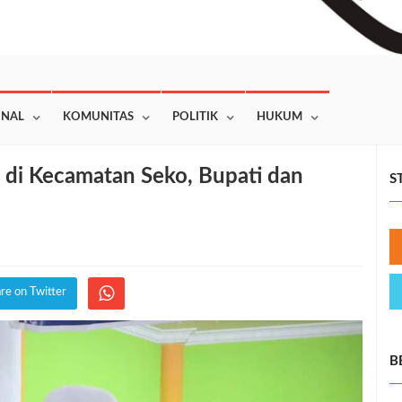
ONAL
KOMUNITAS
POLITIK
HUKUM
 di Kecamatan Seko, Bupati dan
S
re on Twitter
B