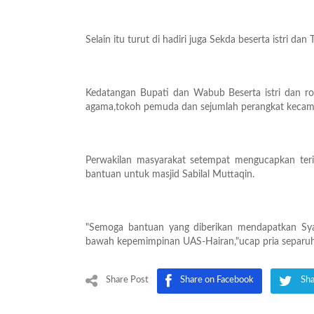
Selain itu turut di hadiri juga Sekda beserta istri d
Kedatangan Bupati dan Wabub Beserta istri dan r
agama,tokoh pemuda dan sejumlah perangkat kecama
Perwakilan masyarakat setempat mengucapkan te
bantuan untuk masjid Sabilal Muttaqin.
"Semoga bantuan yang diberikan mendapatkan Syaf
bawah kepemimpinan UAS-Hairan,"ucap pria separuh 
Share Post
Share on Facebook
Sha