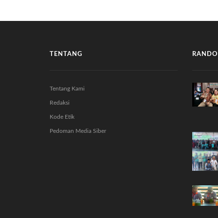
TENTANG
RANDO
Tentang Kami
Redaksi
Kode Etik
Pedoman Media Siber